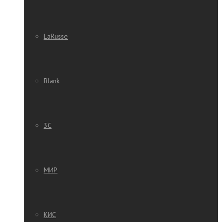
LaRusse
Blank
3C
МИР
КИС