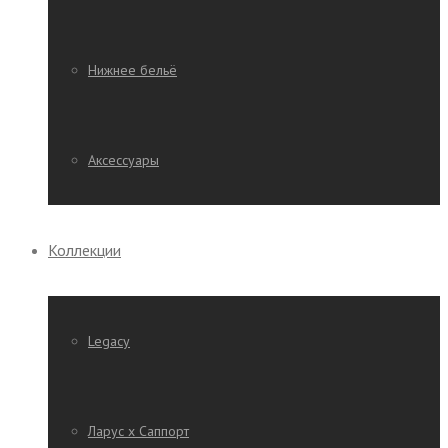
Нижнее бельё
Аксессуары
Коллекции
Legacy
Ларус х Саппорт