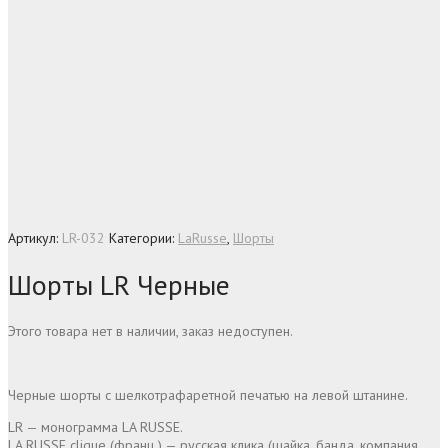
Артикул:
LR-032
Категории:
LaRusse
,
Шорты
Шорты LR Черные
Этого товара нет в наличии, заказ недоступен.
Черные шорты с шелкотрафаретной печатью на левой штанине.
LR — монограмма LA RUSSE.
LA RUSSE clique (франц.) — русская клика (шайка, банда, компания