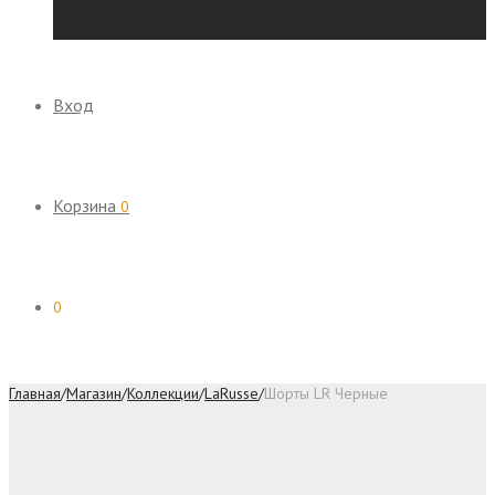
Вход
Корзина
0
0
Главная
/
Магазин
/
Коллекции
/
LaRusse
/
Шорты LR Черные