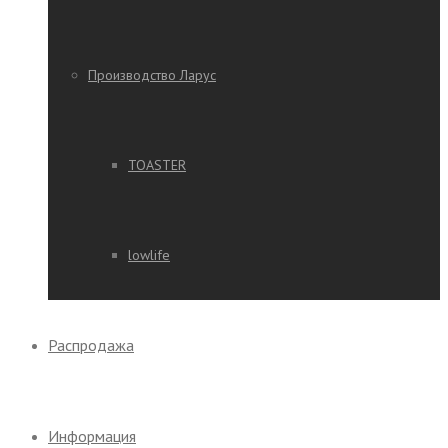
Производство Ларус
TOASTER
lowlife
Распродажа
Информация