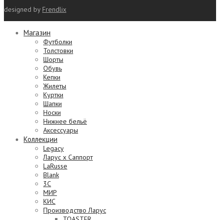
designed by
Frendlix
Магазин
Футболки
Толстовки
Шорты
Обувь
Кепки
Жилеты
Куртки
Шапки
Носки
Нижнее бельё
Аксессуары
Коллекции
Legacy
Ларус х Саппорт
LaRusse
Blank
3C
МИР
КИС
Производство Ларус
TOASTER