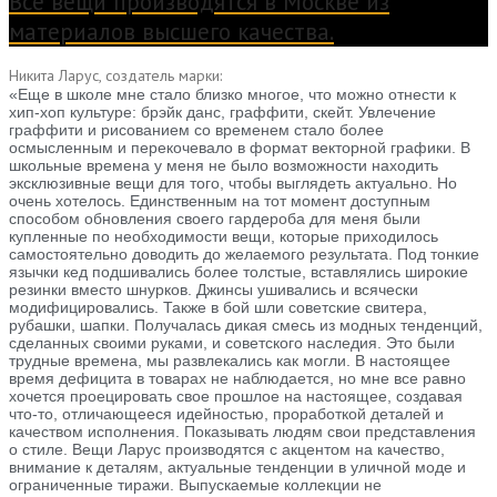
Все вещи производятся в Москве из
материалов высшего качества.
Никита Ларус, создатель марки:
«Еще в школе мне стало близко многое, что можно отнести к
хип-хоп культуре: брэйк данс, граффити, скейт. Увлечение
граффити и рисованием со временем стало более
осмысленным и перекочевало в формат векторной графики. В
школьные времена у меня не было возможности находить
эксклюзивные вещи для того, чтобы выглядеть актуально. Но
очень хотелось. Единственным на тот момент доступным
способом обновления своего гардероба для меня были
купленные по необходимости вещи, которые приходилось
самостоятельно доводить до желаемого результата. Под тонкие
язычки кед подшивались более толстые, вставлялись широкие
резинки вместо шнурков. Джинсы ушивались и всячески
модифицировались. Также в бой шли советские свитера,
рубашки, шапки. Получалась дикая смесь из модных тенденций,
сделанных своими руками, и советского наследия. Это были
трудные времена, мы развлекались как могли. В настоящее
время дефицита в товарах не наблюдается, но мне все равно
хочется проецировать свое прошлое на настоящее, создавая
что-то, отличающееся идейностью, проработкой деталей и
качеством исполнения. Показывать людям свои представления
о стиле. Вещи Ларус производятся с акцентом на качество,
внимание к деталям, актуальные тенденции в уличной моде и
ограниченные тиражи. Выпускаемые коллекции не