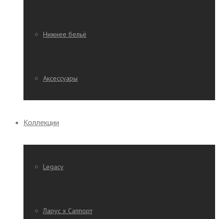
Нижнее бельё
Аксессуары
Коллекции
Legacy
Ларус х Саппорт