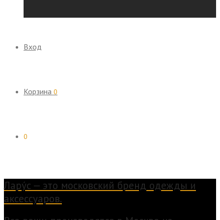
Вход
Корзина
0
0
Лару́с — это московский бренд одежды и
аксессуаров.