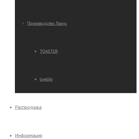
Производство Ларус
TOASTER
lowlife
Распродажа
Информация