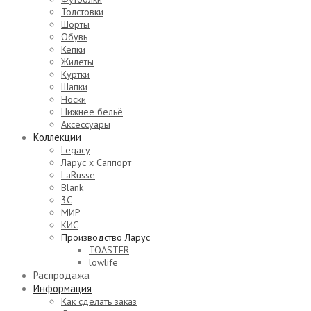
Толстовки
Шорты
Обувь
Кепки
Жилеты
Куртки
Шапки
Носки
Нижнее бельё
Аксессуары
Коллекции
Legacy
Ларус х Саппорт
LaRusse
Blank
3C
МИР
КИС
Производство Ларус
TOASTER
lowlife
Распродажа
Информация
Как сделать заказ