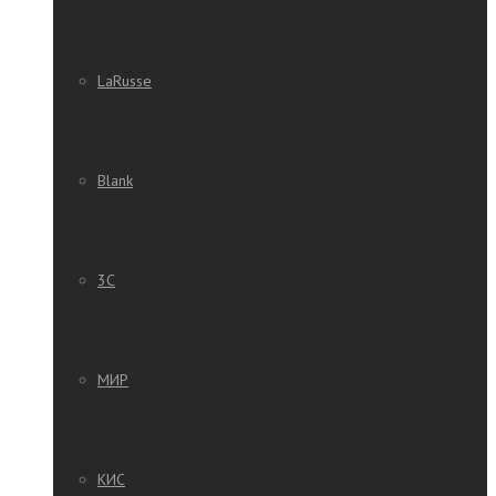
LaRusse
Blank
3C
МИР
КИС