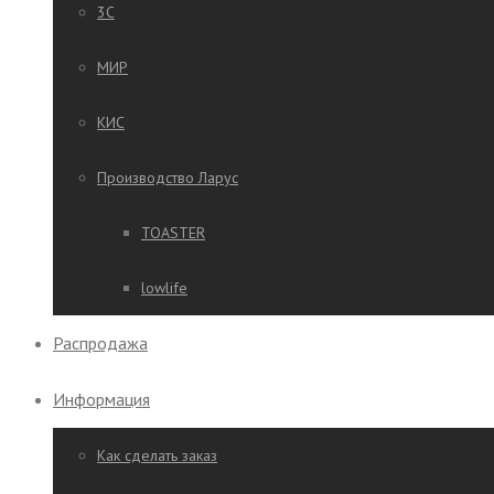
3C
МИР
КИС
Производство Ларус
TOASTER
lowlife
Распродажа
Информация
Как сделать заказ