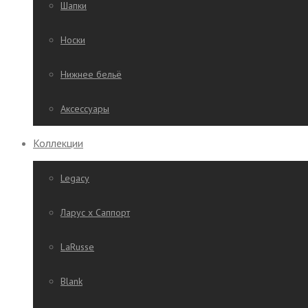
Шапки
Носки
Нижнее бельё
Аксессуары
Коллекции
Legacy
Ларус х Саппорт
LaRusse
Blank