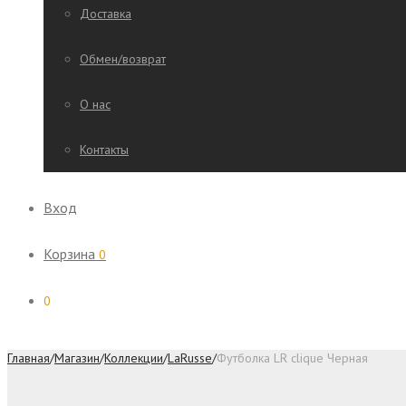
Доставка
Обмен/возврат
О нас
Контакты
Вход
Корзина
0
0
Главная
/
Магазин
/
Коллекции
/
LaRusse
/
Футболка LR clique Черная