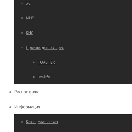
3C
МИР
КИС
Производство Ларус
TOASTER
lowlife
Распродажа
Информация
Как сделать заказ