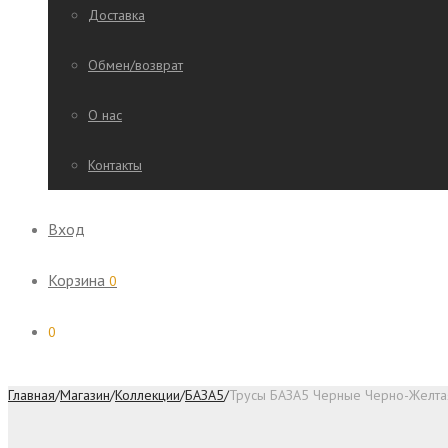
Доставка
Обмен/возврат
О нас
Контакты
Вход
Корзина
0
0
Главная
/
Магазин
/
Коллекции
/
БАЗА5
/
Трусы БАЗА5 Черные Черно-Желта