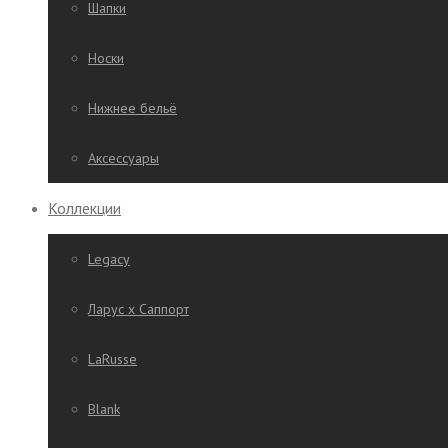
Шапки
Носки
Нижнее бельё
Аксессуары
Коллекции
Legacy
Ларус х Саппорт
LaRusse
Blank