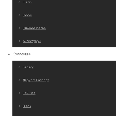
Шапки
Носки
Нижнее бельё
Аксессуары
Коллекции
Legacy
Ларус х Саппорт
LaRusse
Blank