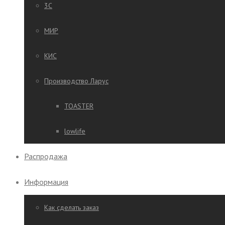
3C
МИР
КИС
Производство Ларус
TOASTER
lowlife
Распродажа
Информация
Как сделать заказ