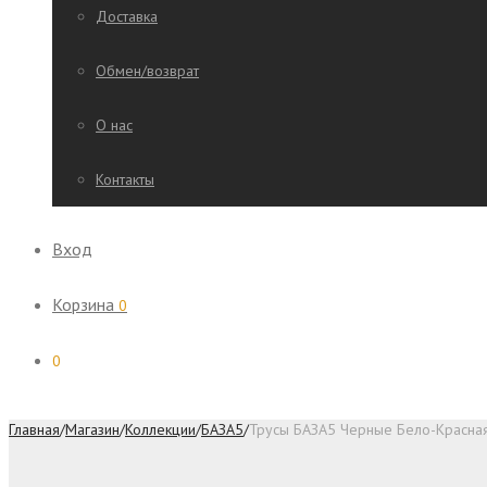
Доставка
Обмен/возврат
О нас
Контакты
Вход
Корзина
0
0
Главная
/
Магазин
/
Коллекции
/
БАЗА5
/
Трусы БАЗА5 Черные Бело-Красная