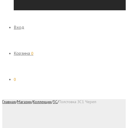
Вход
Корзина
0
0
Главная
/
Магазин
/
Коллекции
/
3C
/
Толстовка ЗС1 Череп