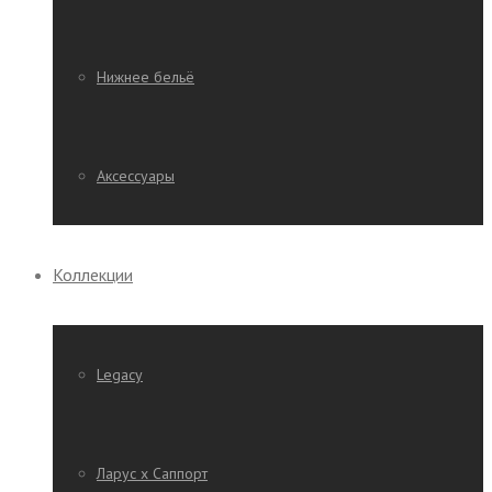
Нижнее бельё
Аксессуары
Коллекции
Legacy
Ларус х Саппорт