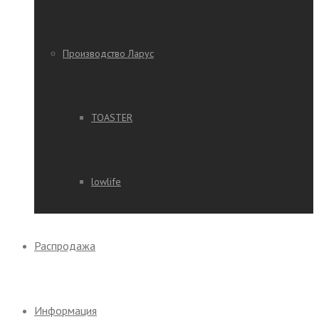
Производство Ларус
TOASTER
lowlife
Распродажа
Информация