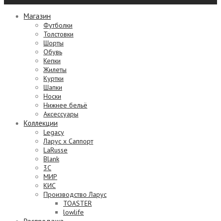
Магазин
Футболки
Толстовки
Шорты
Обувь
Кепки
Жилеты
Куртки
Шапки
Носки
Нижнее бельё
Аксессуары
Коллекции
Legacy
Ларус х Саппорт
LaRusse
Blank
3C
МИР
КИС
Производство Ларус
TOASTER
lowlife