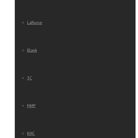
LaRusse
Blank
3C
МИР
КИС