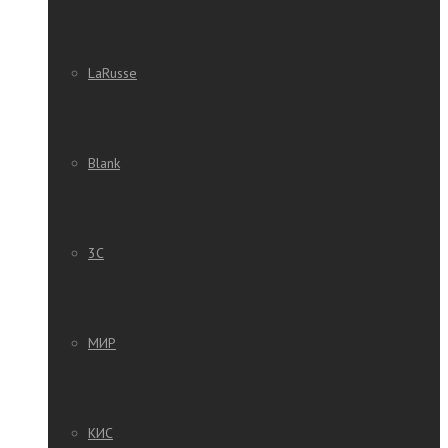
LaRusse
Blank
3C
МИР
КИС