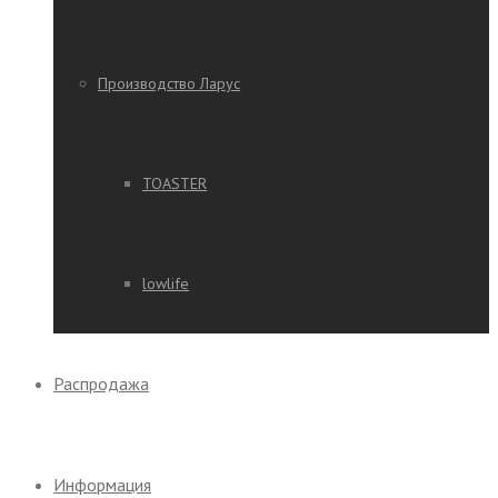
Производство Ларус
TOASTER
lowlife
Распродажа
Информация