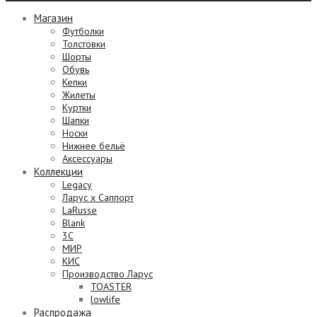
Магазин
Футболки
Толстовки
Шорты
Обувь
Кепки
Жилеты
Куртки
Шапки
Носки
Нижнее бельё
Аксессуары
Коллекции
Legacy
Ларус х Саппорт
LaRusse
Blank
3C
МИР
КИС
Производство Ларус
TOASTER
lowlife
Распродажа