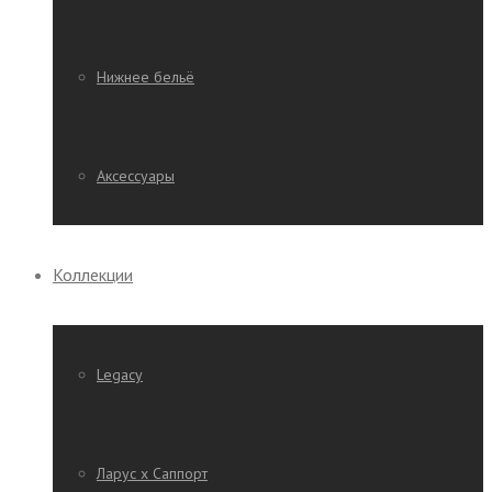
Нижнее бельё
Аксессуары
Коллекции
Legacy
Ларус х Саппорт