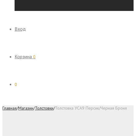
Вход
Корзина
0
0
Главная
/
Магазин
/
Толстовки
/
Толстовка УСА9 Персик/Черная Броня