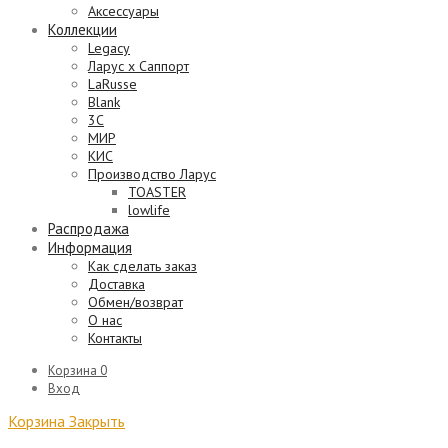
Аксессуары
Коллекции
Legacy
Ларус х Саппорт
LaRusse
Blank
3C
МИР
КИС
Производство Ларус
TOASTER
lowlife
Распродажа
Информация
Как сделать заказ
Доставка
Обмен/возврат
О нас
Контакты
Корзина
0
Вход
Корзина
Закрыть