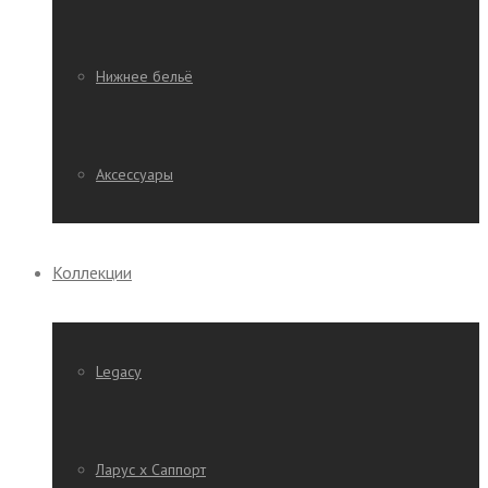
Нижнее бельё
Аксессуары
Коллекции
Legacy
Ларус х Саппорт