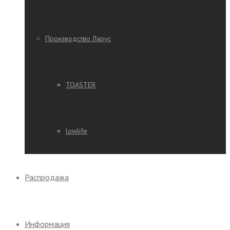
Производство Ларус
TOASTER
lowlife
Распродажа
Информация