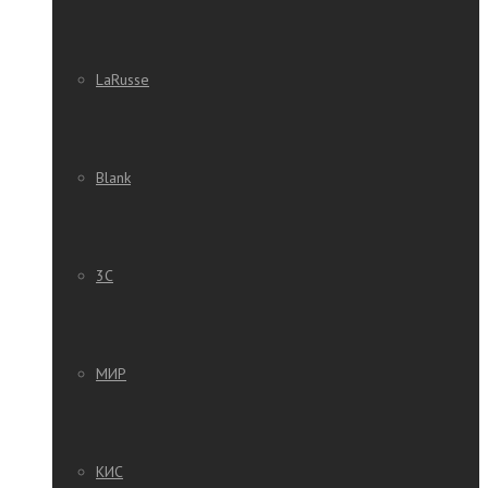
LaRusse
Blank
3C
МИР
КИС