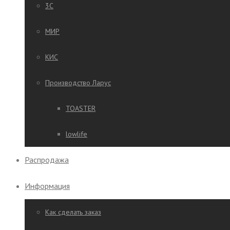
3C
МИР
КИС
Производство Ларус
TOASTER
lowlife
Распродажа
Информация
Как сделать заказ