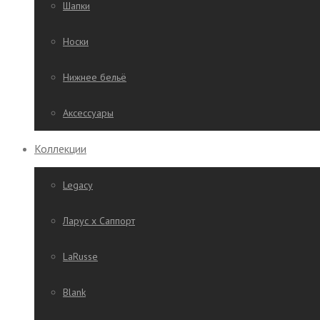
Шапки
Носки
Нижнее бельё
Аксессуары
Коллекции
Legacy
Ларус х Саппорт
LaRusse
Blank