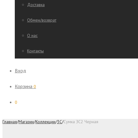
Доставка
Обмен/возврат
О нас
Контакты
Вход
Корзина
0
0
Главная
/
Магазин
/
Коллекции
/
3C
/
Сумка ЗС2 Черная