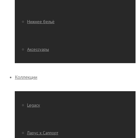
Нижнее бельё
Аксессуары
Коллекции
Legacy
Ларус х Саппорт