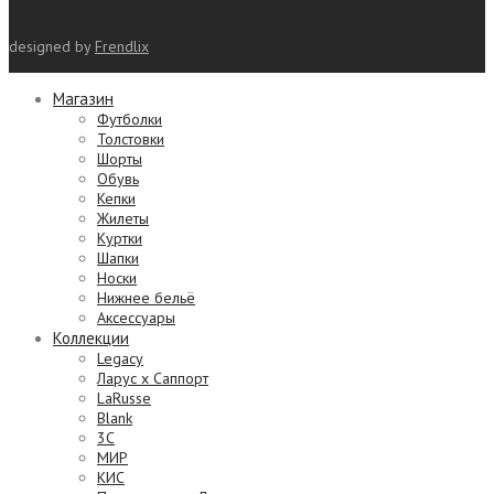
designed by
Frendlix
Магазин
Футболки
Толстовки
Шорты
Обувь
Кепки
Жилеты
Куртки
Шапки
Носки
Нижнее бельё
Аксессуары
Коллекции
Legacy
Ларус х Саппорт
LaRusse
Blank
3C
МИР
КИС