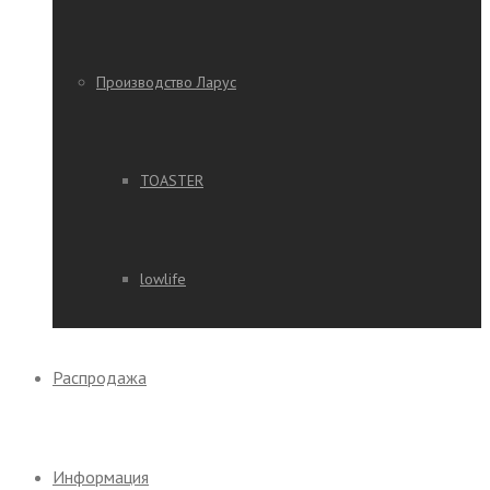
Производство Ларус
TOASTER
lowlife
Распродажа
Информация