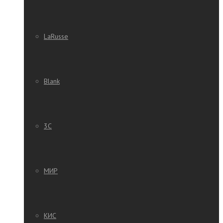
LaRusse
Blank
3C
МИР
КИС