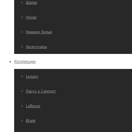
Шапки
Носки
Нижнее бельё
Аксессуары
Коллекции
Legacy
Ларус х Саппорт
LaRusse
Blank