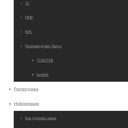
3C
МИР
КИС
Производство Ларус
TOASTER
lowlife
Распродажа
Информация
Как сделать заказ