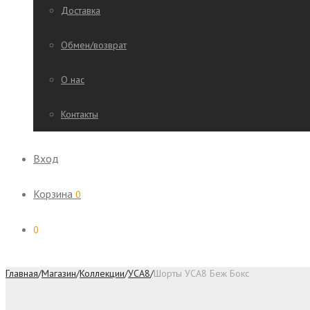
Доставка
Обмен/возврат
О нас
Контакты
Вход
Корзина
0
0
Главная
/
Магазин
/
Коллекции
/
УСА8
/
Шорты УСА8 Беж Бокс