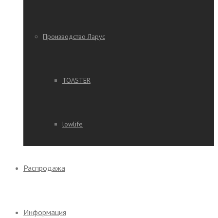
Производство Ларус
TOASTER
lowlife
Распродажа
Информация