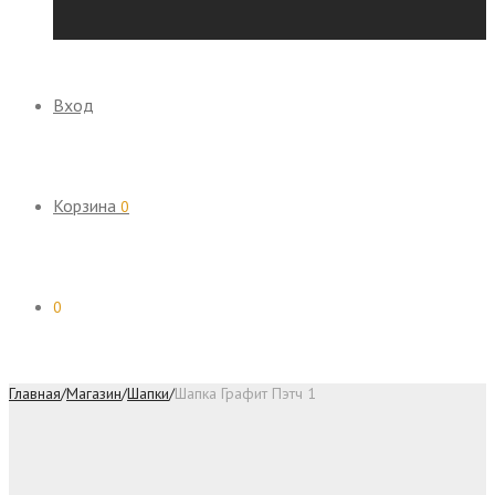
Вход
Корзина
0
0
Главная
/
Магазин
/
Шапки
/
Шапка Графит Пэтч 1