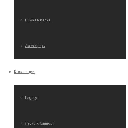
Нижнее бельё
Аксессуары
Коллекции
Legacy
Ларус х Саппорт