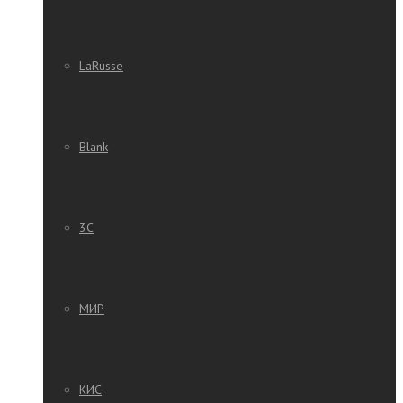
LaRusse
Blank
3C
МИР
КИС