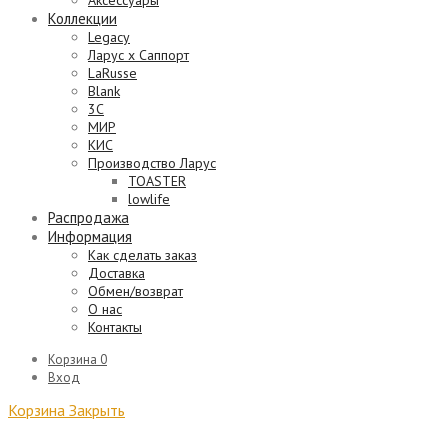
Аксессуары
Коллекции
Legacy
Ларус х Саппорт
LaRusse
Blank
3C
МИР
КИС
Производство Ларус
TOASTER
lowlife
Распродажа
Информация
Как сделать заказ
Доставка
Обмен/возврат
О нас
Контакты
Корзина
0
Вход
Корзина
Закрыть