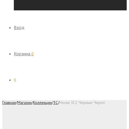
Вход
Корзина
0
0
Главная
/
Магазин
/
Коллекции
/
3C
/
Носки ЗС2 Черные Череп