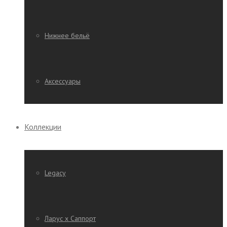
Нижнее бельё
Аксессуары
Коллекции
Legacy
Ларус х Саппорт