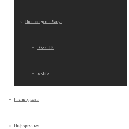
Производство Ларус
TOASTER
lowlife
Распродажа
Информация