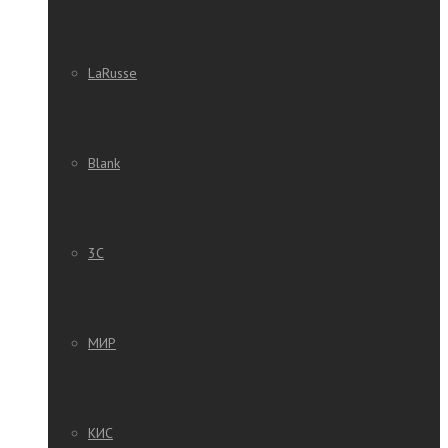
LaRusse
Blank
3C
МИР
КИС