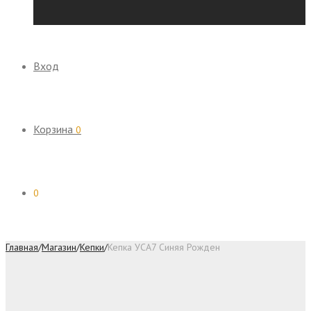
Вход
Корзина
0
0
Главная
/
Магазин
/
Кепки
/
Кепка УСА7 Синяя Рожден