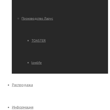
Производство Ларус
TOASTER
lowlife
Распродажа
Информация