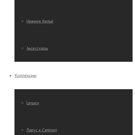
Нижнее бельё
Аксессуары
Коллекции
Legacy
Ларус х Саппорт