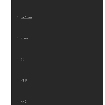
LaRusse
Blank
3C
МИР
КИС