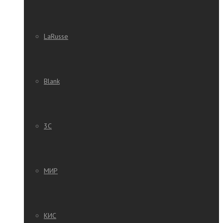
LaRusse
Blank
3C
МИР
КИС