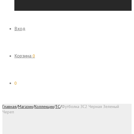
Вход
Корзина
0
0
Главная
/
Магазин
/
Коллекции
/
3C
/
Футболка ЗС2 Черная Зеленый
Череп