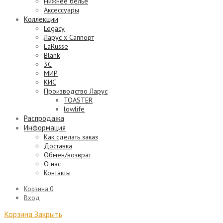
Нижнее бельё
Аксессуары
Коллекции
Legacy
Ларус х Саппорт
LaRusse
Blank
3C
МИР
КИС
Производство Ларус
TOASTER
lowlife
Распродажа
Информация
Как сделать заказ
Доставка
Обмен/возврат
О нас
Контакты
Корзина
0
Вход
Корзина
Закрыть