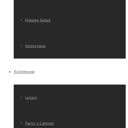
Нижнее бельё
Аксессуары
Коллекции
Legacy
Ларус х Саппорт