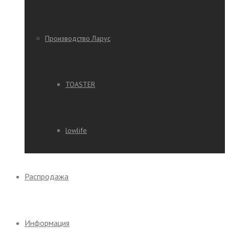
Производство Ларус
TOASTER
lowlife
Распродажа
Информация