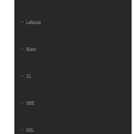
LaRusse
Blank
3C
МИР
КИС