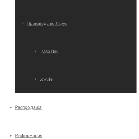
Производство Ларус
TOASTER
lowlife
Распродажа
Информация