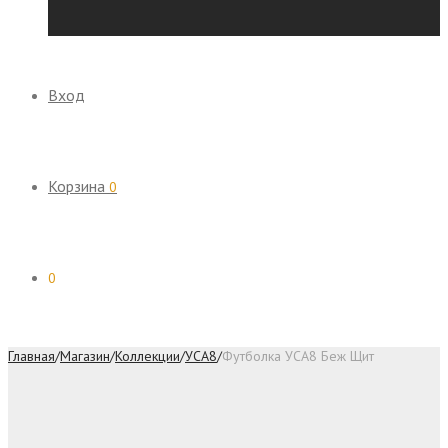
Вход
Корзина
0
0
Главная
/
Магазин
/
Коллекции
/
УСА8
/
Футболка УСА8 Беж Щит