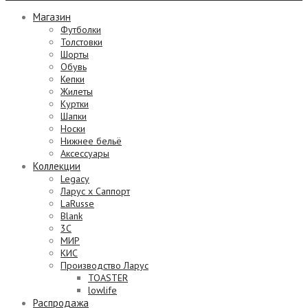
Магазин
Футболки
Толстовки
Шорты
Обувь
Кепки
Жилеты
Куртки
Шапки
Носки
Нижнее бельё
Аксессуары
Коллекции
Legacy
Ларус х Саппорт
LaRusse
Blank
3C
МИР
КИС
Производство Ларус
TOASTER
lowlife
Распродажа