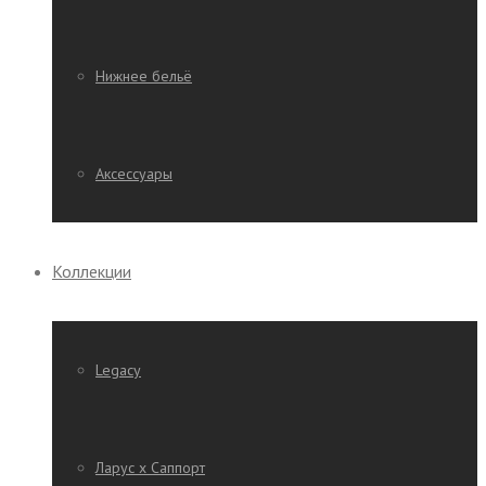
Нижнее бельё
Аксессуары
Коллекции
Legacy
Ларус х Саппорт