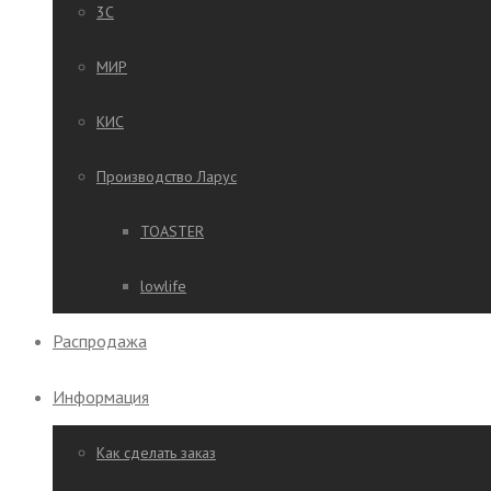
3C
МИР
КИС
Производство Ларус
TOASTER
lowlife
Распродажа
Информация
Как сделать заказ