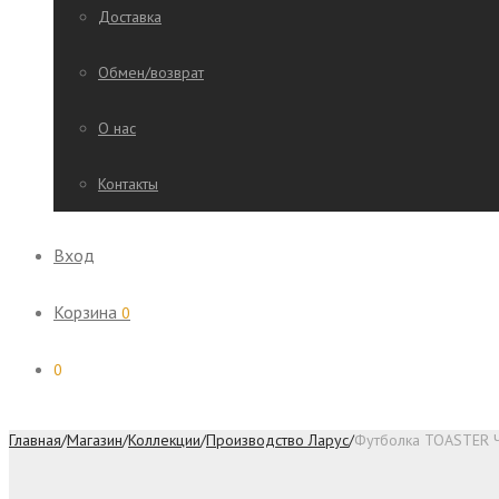
Доставка
Обмен/возврат
О нас
Контакты
Вход
Корзина
0
0
Главная
/
Магазин
/
Коллекции
/
Производство Ларус
/
Футболка TOASTER 