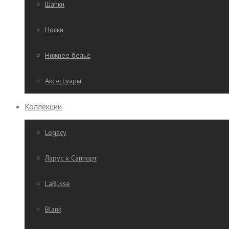
Шапки
Носки
Нижнее бельё
Аксессуары
Коллекции
Legacy
Ларус х Саппорт
LaRusse
Blank