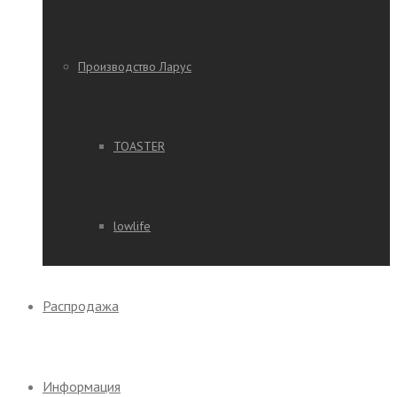
Производство Ларус
TOASTER
lowlife
Распродажа
Информация