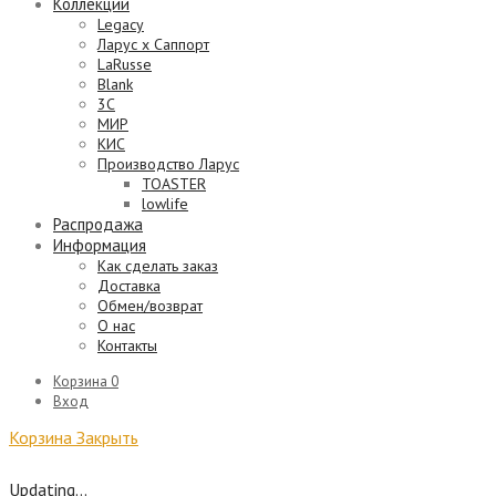
Коллекции
Legacy
Ларус х Саппорт
LaRusse
Blank
3C
МИР
КИС
Производство Ларус
TOASTER
lowlife
Распродажа
Информация
Как сделать заказ
Доставка
Обмен/возврат
О нас
Контакты
Корзина
0
Вход
Корзина
Закрыть
Updating…