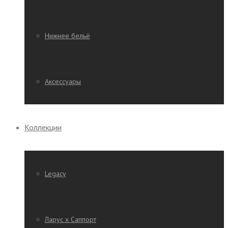
Нижнее бельё
Аксессуары
Коллекции
Legacy
Ларус х Саппорт