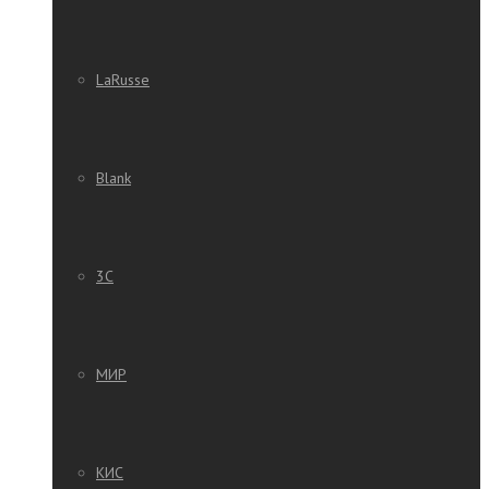
LaRusse
Blank
3C
МИР
КИС