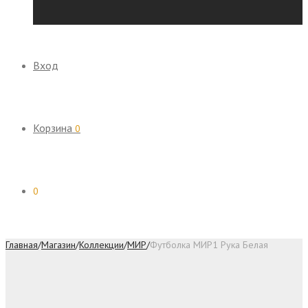
Вход
Корзина
0
0
Главная
/
Магазин
/
Коллекции
/
МИР
/
Футболка МИР1 Рука Белая