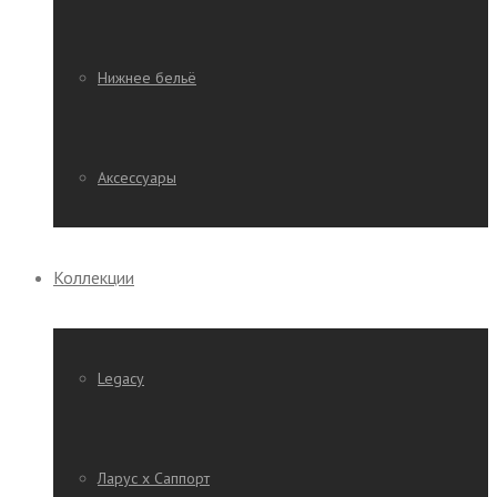
Нижнее бельё
Аксессуары
Коллекции
Legacy
Ларус х Саппорт