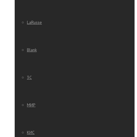
LaRusse
Blank
3C
МИР
КИС