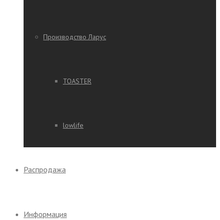
Производство Ларус
TOASTER
lowlife
Распродажа
Информация