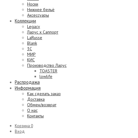
Носки
Нижнее бельё
Аксессуары
Коллекции
Legacy
Ларус х Саппорт
LaRusse
Blank
3C
МИР
КИС
Производство Ларус
TOASTER
lowlife
Распродажа
Информация
Как сделать заказ
Доставка
Обмен/возврат
О нас
Контакты
Корзина
0
Вход