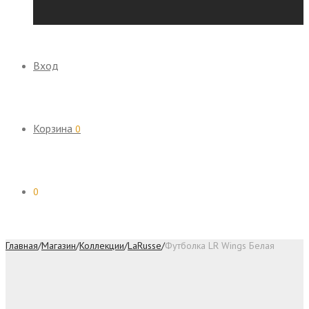
Вход
Корзина
0
0
Главная
/
Магазин
/
Коллекции
/
LaRusse
/
Футболка LR Wings Белая