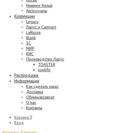
Носки
Нижнее бельё
Аксессуары
Коллекции
Legacy
Ларус х Саппорт
LaRusse
Blank
3C
МИР
КИС
Производство Ларус
TOASTER
lowlife
Распродажа
Информация
Как сделать заказ
Доставка
Обмен/возврат
О нас
Контакты
Корзина
0
Вход
Корзина
Закрыть