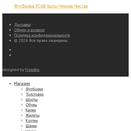
Футболка УСА8 Бело-Черная Чистая
Доставка
Обмен и возврат
Политика конфиденциальности
© 2026 Все права защищены.
designed by
Frendlix
Магазин
Футболки
Толстовки
Шорты
Обувь
Кепки
Жилеты
Куртки
Шапки