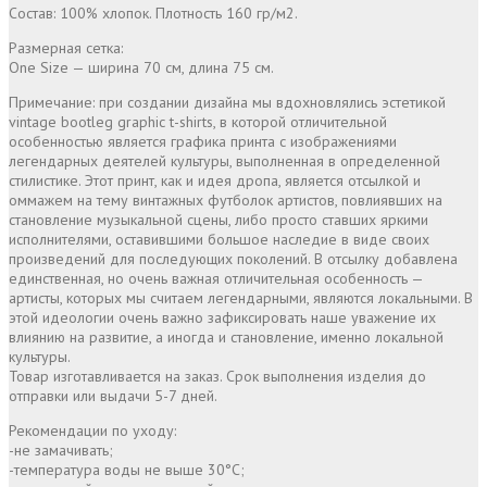
Состав: 100% хлопок. Плотность 160 гр/м2.
Размерная сетка:
One Size — ширина 70 см, длина 75 см.
Примечание: при создании дизайна мы вдохновлялись эстетикой
vintage bootleg graphic t-shirts, в которой отличительной
особенностью является графика принта с изображениями
легендарных деятелей культуры, выполненная в определенной
стилистике. Этот принт, как и идея дропа, является отсылкой и
оммажем на тему винтажных футболок артистов, повлиявших на
становление музыкальной сцены, либо просто ставших яркими
исполнителями, оставившими большое наследие в виде своих
произведений для последующих поколений. В отсылку добавлена
единственная, но очень важная отличительная особенность —
артисты, которых мы считаем легендарными, являются локальными. В
этой идеологии очень важно зафиксировать наше уважение их
влиянию на развитие, а иногда и становление, именно локальной
культуры.
Товар изготавливается на заказ. Срок выполнения изделия до
отправки или выдачи 5-7 дней.
Рекомендации по уходу:
-не замачивать;
-температура воды не выше 30°С;