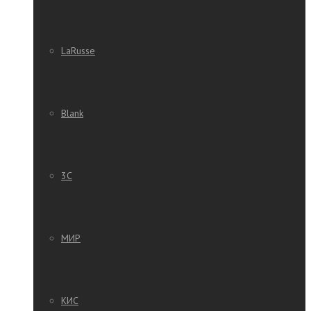
LaRusse
Blank
3C
МИР
КИС