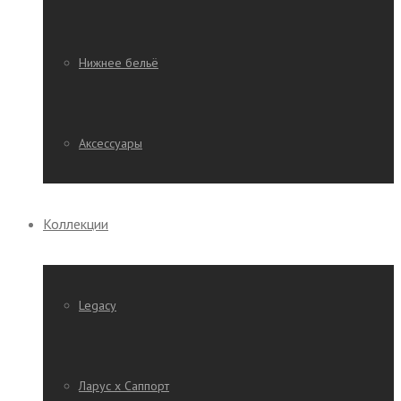
Нижнее бельё
Аксессуары
Коллекции
Legacy
Ларус х Саппорт