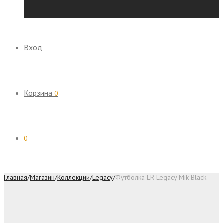
Вход
Корзина
0
0
Главная
/
Магазин
/
Коллекции
/
Legacy
/
Футболка LR Legacy Mik Black