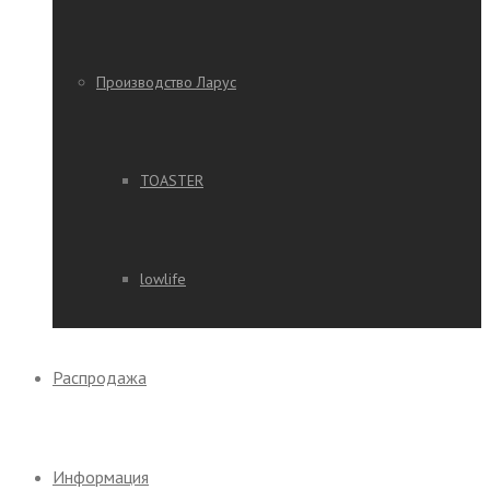
Производство Ларус
TOASTER
lowlife
Распродажа
Информация