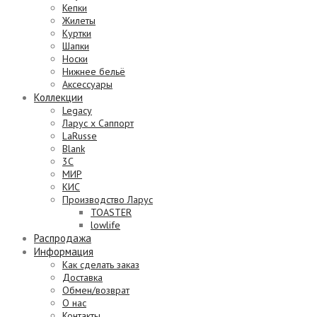
Кепки
Жилеты
Куртки
Шапки
Носки
Нижнее бельё
Аксессуары
Коллекции
Legacy
Ларус х Саппорт
LaRusse
Blank
3C
МИР
КИС
Производство Ларус
TOASTER
lowlife
Распродажа
Информация
Как сделать заказ
Доставка
Обмен/возврат
О нас
Контакты