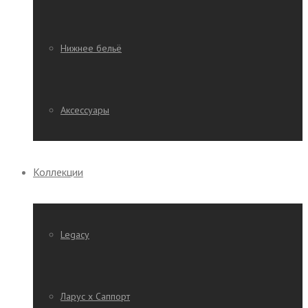
Нижнее бельё
Аксессуары
Коллекции
Legacy
Ларус х Саппорт