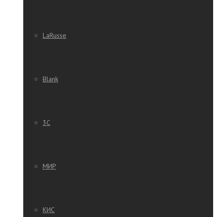
LaRusse
Blank
3C
МИР
КИС