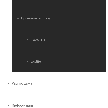
Производство Ларус
TOASTER
lowlife
Распродажа
Информация